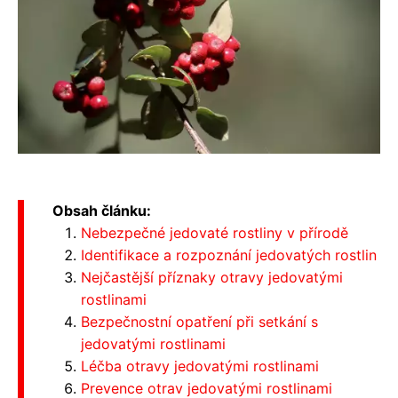
Obsah článku:
Nebezpečné jedovaté rostliny v přírodě
Identifikace a rozpoznání jedovatých rostlin
Nejčastější příznaky otravy jedovatými
rostlinami
Bezpečnostní opatření při setkání s
jedovatými rostlinami
Léčba otravy jedovatými rostlinami
Prevence otrav jedovatými rostlinami