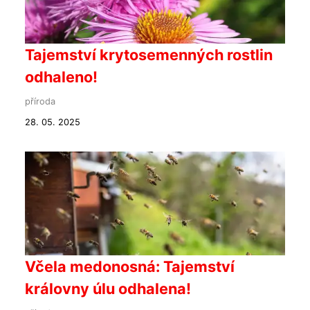
Tajemství krytosemenných rostlin
odhaleno!
příroda
28. 05. 2025
Včela medonosná: Tajemství
královny úlu odhalena!