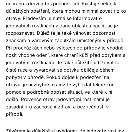
ochranu zdraví a bezpečnost lidí. Existuje několik
důležitých opatření, která mohou minimalizovat riziko
otravy. Především je nutné se informovat o
jedovatých rostlinách v dané oblasti a naučit se je
rozpoznávat. Důležité je také věnovat pozornost
značkám a varovným tabulkám umístěným v přírodě.
Při procházkách nebo výletech do přírody je vhodné
nosit vhodné odění, které chrání kůži před dotykem s
jedovatými rostlinami. Je také důležité udržovat si
čisté ruce a vyvarovat se dotyku obličeje během
pobytu v přírodě. Pokud dojde k podezření na
otravu, je nezbytné okamžitě vyhledat lékařskou
pomoc a podrobně popsat situaci, ve které k ní
došlo. Prevence otrav jedovatými rostlinami je
zásadní pro zachování zdraví a bezpečnosti v
přírodě.
Závěrem je důležité si uvědomit, že jedovaté rostliny