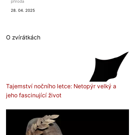
příroda
28. 04. 2025
O zvírátkách
Tajemství nočního letce: Netopýr velký a
jeho fascinující život