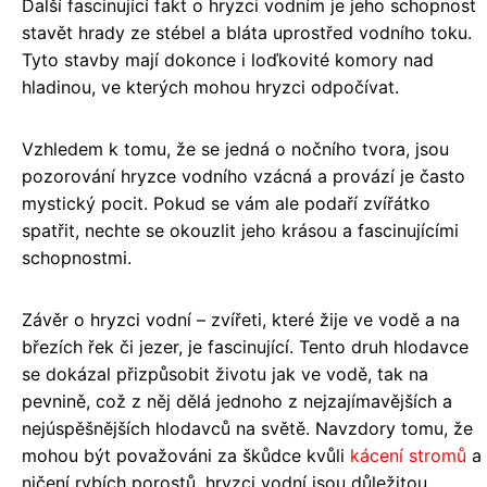
Další fascinující fakt o hryzci vodním je jeho schopnost
stavět hrady ze stébel a bláta uprostřed vodního toku.
Tyto stavby mají dokonce i loďkovité komory nad
hladinou, ve kterých mohou hryzci odpočívat.
Vzhledem k tomu, že se jedná o nočního tvora, jsou
pozorování hryzce vodního vzácná a provází je často
mystický pocit. Pokud se vám ale podaří zvířátko
spatřit, nechte se okouzlit jeho krásou a fascinujícími
schopnostmi.
Závěr o hryzci vodní – zvířeti, které žije ve vodě a na
březích řek či jezer, je fascinující. Tento druh hlodavce
se dokázal přizpůsobit životu jak ve vodě, tak na
pevnině, což z něj dělá jednoho z nejzajímavějších a
nejúspěšnějších hlodavců na světě. Navzdory tomu, že
mohou být považováni za škůdce kvůli
kácení stromů
a
ničení rybích porostů, hryzci vodní jsou důležitou