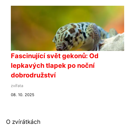
Fascinující svět gekonů: Od
lepkavých tlapek po noční
dobrodružství
zvířata
08. 10. 2025
O zvírátkách