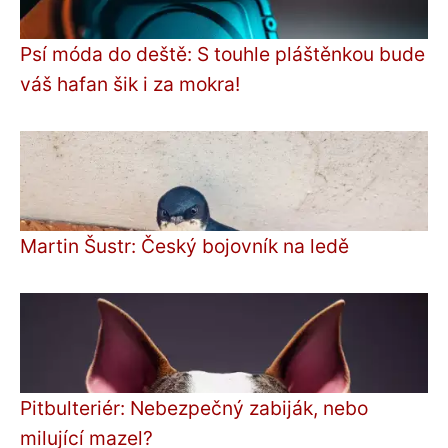
Psí móda do deště: S touhle pláštěnkou bude
váš hafan šik i za mokra!
Martin Šustr: Český bojovník na ledě
Pitbulteriér: Nebezpečný zabiják, nebo
milující mazel?