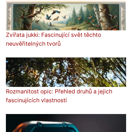
Zvířata jukki: Fascinující svět těchto
neuvěřitelných tvorů
Rozmanitost opic: Přehled druhů a jejich
fascinujících vlastností