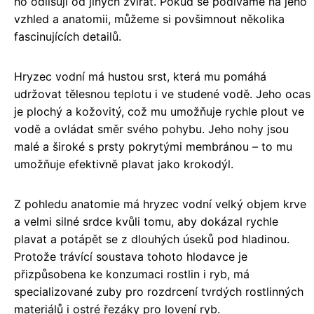
ho odlišují od jiných zvířat. Pokud se podíváme na jeho
vzhled a anatomii, můžeme si povšimnout několika
fascinujících detailů.
Hryzec vodní má hustou srst, která mu pomáhá
udržovat tělesnou teplotu i ve studené vodě. Jeho ocas
je plochý a kožovitý, což mu umožňuje rychle plout ve
vodě a ovládat směr svého pohybu. Jeho nohy jsou
malé a široké s prsty pokrytými membránou – to mu
umožňuje efektivně plavat jako krokodýl.
Z pohledu anatomie má hryzec vodní velký objem krve
a velmi silné srdce kvůli tomu, aby dokázal rychle
plavat a potápět se z dlouhých úseků pod hladinou.
Protože trávící soustava tohoto hlodavce je
přizpůsobena ke konzumaci rostlin i ryb, má
specializované zuby pro rozdrcení tvrdých rostlinných
materiálů i ostré řezáky pro lovení ryb.