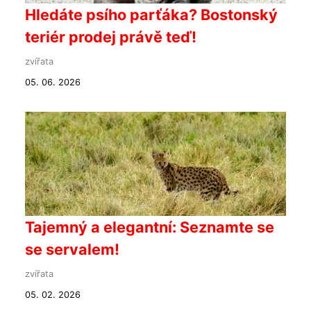
Hledáte psího parťáka? Bostonský
teriér prodej právě teď!
zvířata
05. 06. 2026
Tajemný a elegantní: Seznamte se
se servalem!
zvířata
05. 02. 2026