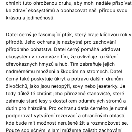
chránit tuto ohroženou druhu, aby mohl nadále přispívat
ke zdraví ekosystémů a obohacovat naši přírodu svou
krásou a jedinečností.
Datel černý je fascinující pták, který hraje klíčovou roli v
přírodě. Jeho ochrana je nezbytná pro zachování
přírodního bohatství. Datel černý pomáhá udržovat
ekosystém v rovnováze tím, že ovlivňuje rozšíření
dřevokazných hmyzů a hub. Tím zabraňuje jejich
nadměrnému množení a škodám na stromech. Datel
černý také poskytuje úkryt a potravu dalším druhům
živočichů, jako jsou netopýři, sovy nebo jeseterky. Je
tedy důležité chránit jeho přirozené stanoviště, které
zahrnuje staré lesy s dostatkem odumřelých stromů a
dutin pro hnízdění. Pro ochranu datla černého je nutné
podporovat vytváření rezervací a chráněných oblastí,
kde bude mít možnost nerušeně žít a rozmnožovat se.
Pouze společnými silami můžeme zajistit zachování