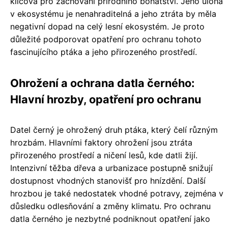
klíčová pro zachování přírodního bohatství. Jeho úloha
v ekosystému je nenahraditelná a jeho ztráta by měla
negativní dopad na celý lesní ekosystém. Je proto
důležité podporovat opatření pro ochranu tohoto
fascinujícího ptáka a jeho přirozeného prostředí.
Ohrožení a ochrana datla černého:
Hlavní hrozby, opatření pro ochranu
Datel černý je ohrožený druh ptáka, který čelí různým
hrozbám. Hlavními faktory ohrožení jsou ztráta
přirozeného prostředí a ničení lesů, kde datli žijí.
Intenzivní těžba dřeva a urbanizace postupně snižují
dostupnost vhodných stanovišť pro hnízdění. Další
hrozbou je také nedostatek vhodné potravy, zejména v
důsledku odlesňování a změny klimatu. Pro ochranu
datla černého je nezbytné podniknout opatření jako