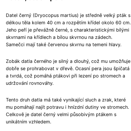
Datel černý (Dryocopus martius) je středně velký pták s
délkou těla kolem 40 cm a rozpětím křídel okolo 60 cm.
Jeho peří je převážně černé, s charakteristickými bílými
skvrnami na křídlech a bílou skvrnou na zádech.
Samečci mají také červenou skvrnu na temeni hlavy.
Zobák datla černého je silný a dlouhý, což mu umožňuje
dobře se prohrabovat v dřevě. Ocasní pera jsou špičatá
a tvrdá, což pomáhá ptákovi při lezení po stromech a
udržování rovnováhy.
Tento druh datla má také vynikající sluch a zrak, které
mu pomáhají najít potravu i hnízdní dutiny ve stromech.
Celkově je datel černý velmi působivým ptákem s
unikátním vzhledem.