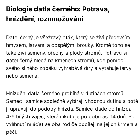
Biologie datla černého: Potrava,
hnízdění, rozmnožování
Datel černý je všežravý pták, který se živí především
hmyzem, larvami a dospělými brouky. Kromě toho se
také živí semeny, ořechy a plody stromů. Potravu si
datel černý hledá na kmenech stromů, kde pomocí
svého silného zobáku vyhrabává díry a vytahuje larvy
nebo semena.
Hnízdění datla černého probíhá v dutinách stromů.
Samec i samice společně vybírají vhodnou dutinu a poté
ji upravují do podoby hnízda. Samice klade do hnízda
4-6 bílých vajec, která inkubuje po dobu asi 14 dnů. Po
vylíhnutí mláďat se oba rodiče podílejí na jejich krmení a
péči.