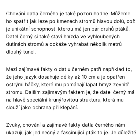
Chování datla černého je také pozoruhodné. Můžeme
ho spatřit jak leze po kmenech stromů hlavou dolů, což
je unikátní schopnost, kterou má jen pár druhů ptáků.
Datel černý si také staví hnízda ve vyhloubených
dutinách stromů a dokáže vyhrabat několik metrů
dlouhý tunel.
Mezi zajímavé fakty o datlu černém patří například to,
že jeho jazyk dosahuje délky až 10 cm a je opatřen
ostrými háčky, které mu pomáhají lapat hmyz zevnitř
stromu. Dalším zajímavým faktem je, že datel černý má
na hlavě speciální krunýřovitou strukturu, která mu
slouží jako ochrana při klepání.
Zvuky, chování a zajímavé fakty datla černého nám
ukazují, jak jedinečný a fascinující pták to je. Je důležité