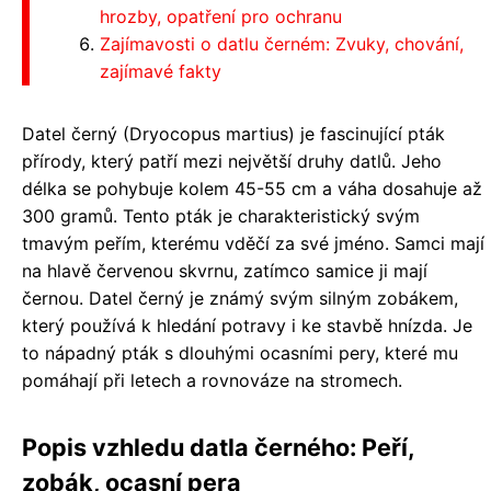
hrozby, opatření pro ochranu
Zajímavosti o datlu černém: Zvuky, chování,
zajímavé fakty
Datel černý (Dryocopus martius) je fascinující pták
přírody, který patří mezi největší druhy datlů. Jeho
délka se pohybuje kolem 45-55 cm a váha dosahuje až
300 gramů. Tento pták je charakteristický svým
tmavým peřím, kterému vděčí za své jméno. Samci mají
na hlavě červenou skvrnu, zatímco samice ji mají
černou. Datel černý je známý svým silným zobákem,
který používá k hledání potravy i ke stavbě hnízda. Je
to nápadný pták s dlouhými ocasními pery, které mu
pomáhají při letech a rovnováze na stromech.
Popis vzhledu datla černého: Peří,
zobák, ocasní pera