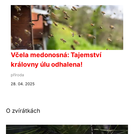
Včela medonosná: Tajemství
královny úlu odhalena!
příroda
28. 04. 2025
O zvírátkách