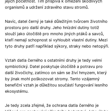
jejich početnost. Tím přispívá k omezení škodlivých
organismů a udržení zdravého stavu stromů.
Navíc, datel černý je také důležitým tvůrcem životního
prostoru pro další druhy. Jeho hnízdní dutiny totiž
slouží jako útočiště pro mnoho jiných ptáků a savců,
kteří nemají schopnost si vyhloubit vlastní dutiny. Mezi
tyto druhy patří například sýkory, straky nebo netopýři.
Vztah datla černého s ostatními druhy je tedy velmi
symbiotický. Datel poskytuje útočiště a potravu pro
další živočichy, zatímco on sám se živí hmyzem, který
by jinak mohl poškozovat stromy. Tento vzájemný
benefiční vztah je důležitou součástí fungování lesního
ekosystému.
Je tedy zcela zřejmé, že ochrana datla černého je