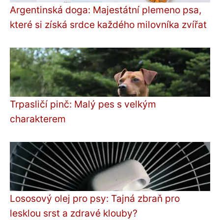
Argentinská doga: Majestátní plemeno psa,
které si získá srdce každého milovníka zvířat
Trpasličí pinč: Malý pes s velkým
charakterem
Lososový olej pro psy: Tajná zbraň pro
lesklou srst a zdravé klouby?