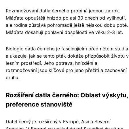
Rozmnožování datla černého probíhá jednou za rok.
Mláďata opouštějí hnízdo po asi 30 dnech od vylíhnutí,
ale rodina zůstává pohromadě ještě nějakou dobu poté.
Mláďata dosahují pohlavní dospělosti ve věku 2-3 let.
Biologie datla černého je fascinujícím předmětem studia
a ukazuje, jak se tento pták dokáže přizpůsobit životu v
lesním prostředí. Jeho potrava, hnízdění a
rozmnožování jsou klíčové pro jeho přežití a zachování
druhu.
Rozšíření datla černého: Oblast výskytu,
preference stanoviště
Datel černý je rozšířený v Evropě, Asii a Severní
Americe. V Evropě se vyskytuje od Skandinávie až po